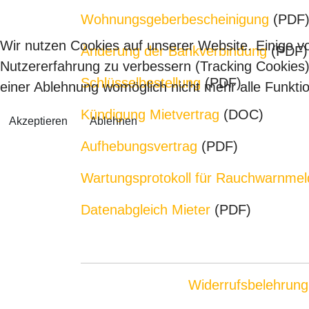
Wohnungsgeberbescheinigung
(PDF
Wir nutzen Cookies auf unserer Website. Einige vo
Änderung der Bankverbindung
(PDF)
Nutzererfahrung zu verbessern (Tracking Cookies)
Schlüsselbestellung
(PDF)
einer Ablehnung womöglich nicht mehr alle Funktio
Kündigung Mietvertrag
(DOC)
Akzeptieren
Ablehnen
Aufhebungsvertrag
(PDF)
Wartungsprotokoll für Rauchwarnmel
Datenabgleich Mieter
(PDF)
Widerrufsbelehrung